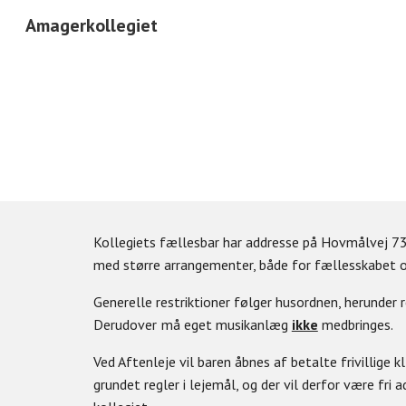
Amagerkollegiet
Sk
Kollegiets fællesbar har addresse på Hovmålvej 73A
med større arrangementer, både for fællesskabet o
Generelle restriktioner følger husordnen, herunder 
Derudover
må eget musikanlæg
ikke
medbringes.
Ved Aftenleje vil baren åbnes af betalte frivillige k
grundet regler i lejemål, og der vil derfor være fri