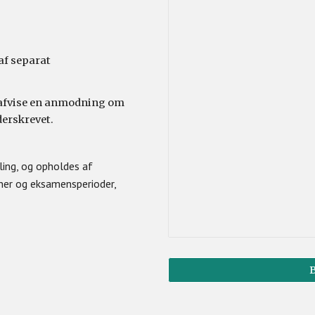
 af separat
at afvise en anmodning om
derskrevet.
ling, og opholdes af
oner og eksamensperioder,
B