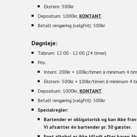
Ekstern: 500kr
Depositum: 1000kr,
KONTANT
.
Betalt rengøring (valgfrit): 500kr
Døgn
leje:
Tidsrum: 12:00 - 12:00 (24 timer).
Pris:
Intern: 200kr + 100kr/timen á minimum 4 tim
Ekstern: 500kr +
100kr/timen á minimum 4 time
Depositum: 1000kr
,
KONTANT
.
Betalt r
engøring (valgfrit): 500kr
Specialregler:
Bartender er obligatorisk og kan ikke fra
Vi afsætter én bartender pr. 30 gæster.
Eget alkohol er ikke tilladt efter baren åb