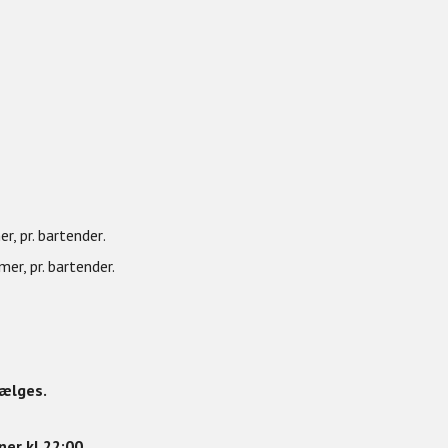
er,
pr. bartender
.
r, pr. bartender.
vælges.
ner kl 22:00.