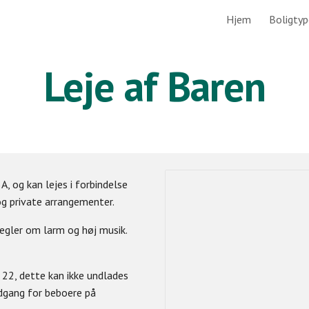
Hjem
Boligtyp
ip to main content
Skip to navigat
Leje af Baren
, og kan lejes i forbindelse
g private arrangementer.
regler om larm og høj musik.
l 22, dette kan ikke undlades
 adgang for beboere på